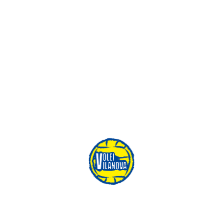
Per la inscripció recordeu!
1- 
Heu de 
formar un equip
 (de 7-12 esportistes).
2- 
Heu de triar el
 nom de l'equip
.
3- Cada esportista fa la inscripció individualment 
indicant el nom de l'equip 
al que pertany, així el 
podrem ubicar.
INSCRIPCIONS CLICANT AQUÍ! 
LLISTA D'EQUIPS/PARTICIPANTS INSCRITS 
CLICANT AQUÍ!